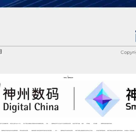
01
厂商评估：圆梦钱包问学
升级，，转型为企业级 Agent 中台，，，致力于通过全栈解决方案推动AI技术的规模化落地。。。目前，，，，圆梦钱包问学平台已在多个行业实现商业化应用，，包括但不限于金融、、能源、、、汽车制造、、、、医疗健康、、、、消费零售及政务服务等领域。。
，圆梦钱包问学提供信创与非信创两种模式，，同时支持私有化部署，，，，能够依据客户的特定要求和环境条件进行相应适配。。。。此外，，，，圆梦钱包问学支持私有化部署，，，有助于保障企业数据的安全性和自主可控性，，，，并具备开箱即用的特性，，有助于降低企业的部署门槛和时间成本。。其内置的 AI 工程流水线