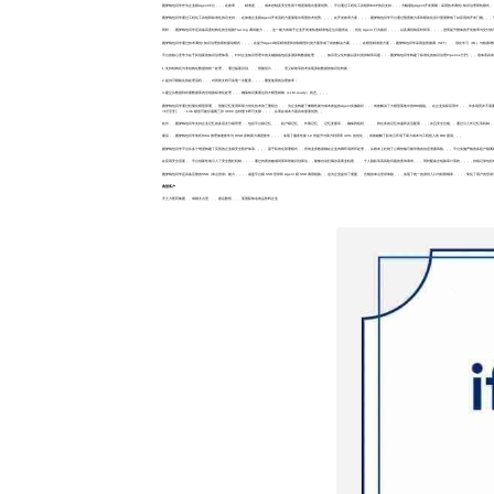
圆梦钱包问学作为企业级Agent中台，，，在效率、、、精准度、、、成本控制及安全性四个维度展现出显著优势。。平台通过工程化工具链和MCP协议支持，，，大幅缩短Agent开发周期；采用技术调优+知识治理双轮模式，，
圆梦钱包问学通过工程化工具链和标准化协议支持，，在加速企业级Agent开发流程方面展现出明显技术优势。。。。在开发效率方面，，，，圆梦钱包问学平台通过预置能力库和模块化设计显著降低了AI应用的开发门槛。。。平台提供即开
同时，，圆梦钱包问学还具备高度结构化的全链路Tracing 调试能力，，，这一能力有助于企业开发者快速精准地定位问题所在，，优化 Agent 行为路径，，，，以及调优响应时间等，，，，进而提升整体的开发效率与交付的可控性
圆梦钱包问学通过技术调优+知识治理的双轮驱动模式，，，，在提升Agent响应精准度和抑制模型幻觉方面形成了有效解决方案。。。。在模型精准度方面，，圆梦钱包问学采用监督微调（SFT）、、强化学习（RL）与检索
平台的核心竞争力在于其创新的知识治理体系。。针对企业知识管理中的关键挑战包括多源异构数据处理、、、、知识语义化转换以及幻觉抑制等问题，，，圆梦钱包问学构建了标准化的知识治理Pipeline。。。该体系具
1.支持结构化与非结构化数据的统一处理，，通过版面识别、、、智能切片、、、、语义标签等技术实现原始数据的知识化转换；
2.提供可模板化的处理流程，，，对同类文档可实现一次配置，，，，重复使用的治理效率；
3.建立从数据到向量数据库的全链路标准化处理，，，确保知识要素达到大模型就绪（LLM-ready）状态。。。。
圆梦钱包问学通过轻量化模型部署、、智能记忆复用和算力优化技术的三重组合，，，为企业构建了兼顾性能与成本效益的Agent实施路径，，，有效解决了大模型落地中的ROI挑战。。在企业实际应用中，，，许多场景并不需要非
7b、、、13b 模型可能仅需两三张 4090 这种显卡即可支撑，，，，从而在成本方面具有显著优势。。
此外，，圆梦钱包问学支持企业记忆的多层次分级管理，，包括平台级记忆、、、租户级记忆、、长期记忆、、记忆变量等，，确保跨组织、、、、跨任务的记忆传递和灵活配置，，，并且安全合规。。通过引入长记忆等机制
最后，，圆梦钱包问学依托HICA 推理加速套件与 HISO 异构算力调度套件，，，，实现了服务性能 10 倍提升与算力利用率 40% 的优化，，有效破解了私有云环境下算力成本与工程投入的 ROI 困局。。。
圆梦钱包问学平台从多个维度构建了完善的企业级安全防护体系。。。。基于私有化部署模式，，所有业务数据都在企业内网环境闭环处理，，从根本上杜绝了公网传输可能导致的信息泄露风险。。。平台实施严格的多租户隔离机制，，
在应用安全层面，，平台创新性地引入了安全围栏机制，，，，通过内置的敏感词库和智能识别算法，，能够自动拦截涉及商业机密、、、个人隐私等高风险问题的查询请求。。。同时配备全链路审计系统，，，，持续记录包括MCP工具调用
圆梦钱包问学还具备完整的SSO（单点登录）能力，，，，涵盖平台级 SSO 登录和 Agent 级 SSO 调用链路。。这为企业提供了便捷、、合规的单点登录体验，，，实现了统一的身份入口与权限继承，，，，简化了用户的登录流程，
典型客户
天士力医药集团、、成都太古里、、、嘉岳数智、、、某国际知名食品饮料企业