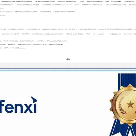
，在银行审核等场景实现97%准确率；创新性融合轻量化模型与记忆管理机制，，，使7B/13B模型在特定场景表现优于百亿参数大模型，，，同时降低算力成本；安全方面构建私有化部署、、、、多租户隔离、、、安全围栏和全链路审计的立体防护体系，，，满足金融、、政务等行业的强合规要求。。。。该平台特别适用于对效率、
即用的模型切换功能，，，，支持开发者快速测试不同模型在特定业务场景中的表现，，，从而有效缩短开发周期。。其技术架构全面兼容MCP（Model-Client-Protocol）协议体系，，，，既能直接调用MCP Server生态中的标准化工具集，，，，也可将企业现有工作流和工具链无缝接入MCP框架，，，实现公私域能力的协同调用
。。
增强生成（RAG）相结合的技术方案，，将通用大模型转化为具备领域专业知识的企业级智能体。。。以某银行智能审核场景为例，，，该方案实现了97%的业务准确率（根据客户实测数据）。。
有以下技术特性：
常大的模型，，，因为大模型必然会带来更大的算力开销。。针对一些特殊场景或范围较小的场景，，对极致准确度的需求可以通过微调小参数模型来满足。。例如，，圆梦钱包数码在7b 和 13b 这种相对小参数的大语言模型上进行微调，，，，使其在特定场景下调用特定工具的准确度甚至比未经训练的参数更大的模型更高。。。。从成本角度来
，，，，圆梦钱包问学减少了对公域大模型的调用，，，从而降低了调用成本，，为用户节省了可观的费用。。。良好的记忆能力是提升用户智能体验的重要手段，，，，它可以让用户在执行任务时避免重复沟通，，，提高效率。。。。例如，，，，在企业场景中，，，Agent 可以通过记忆直接在公司的 CRM 系统中查询销售订单，，而
，不仅对用户账号权限进行分级管控，，还能对数据访问权限进行颗粒度管理，，，，确保不同部门、、、、不同角色的人员只能接触权限范围内的数据和功能。。。
、、、Agent决策过程、、、、应用操作在内的所有平台行为，，，形成完整的操作日志，，满足金融、、、政务等强监管行业的合规审计要求。。。
，，提高了工作效率，，同时也增强了系统的安全性。。。。
02
入选证书