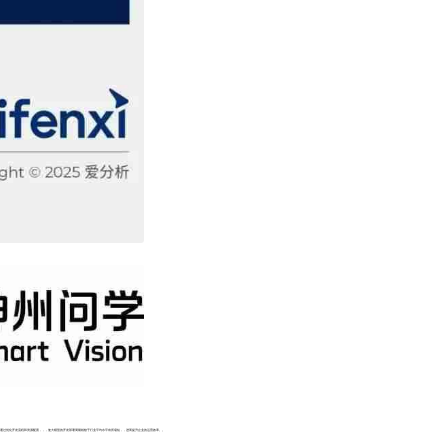
，，通过优化开发流程和资源配置，，，使大模型的开发部署周期相较于行业平均水平有所缩短，，进而提升企业的运营效率。。