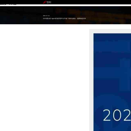
圆梦钱包
2025 / 07 / 10
2025爱分析·Agent开发管理平台市场厂商评估报告：圆梦钱包问学